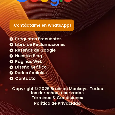
¡Contáctame en WhatsApp!
Preguntas Frecuentes
Libro de Reclamaciones
Reseñas de Google
Nuestro Blog
Páginas Web
Diseño Gráfico
Redes Sociales
Contacto
Copyright © 2026 Brainiac Monkeys. Todos
los derechos reservados
Términos & Condiciones
Política de Privacidad