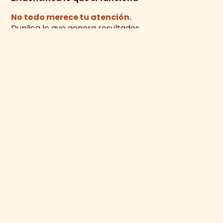
No todo merece tu atención.
Duplica lo que genera resultados.
3. Elimina lo que no aporta valor
Menos ruido = más claridad.
4. Define una estrategia clara
Cada acción debe tener un propósito:
☑ Vender
☑ Atraer
☑ Posicionar
5. Mide constantemente
Lo que no se mide, no se puede mejorar.