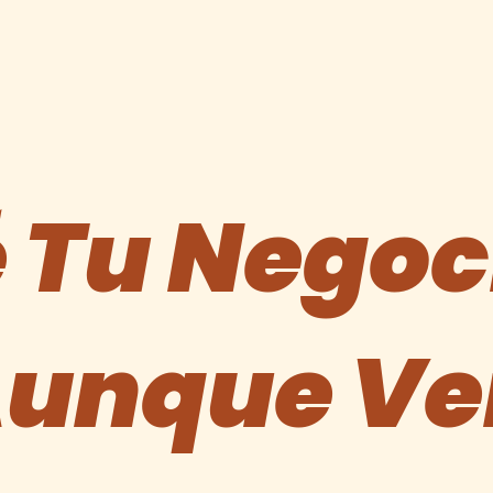
 Tu Negoc
Aunque V