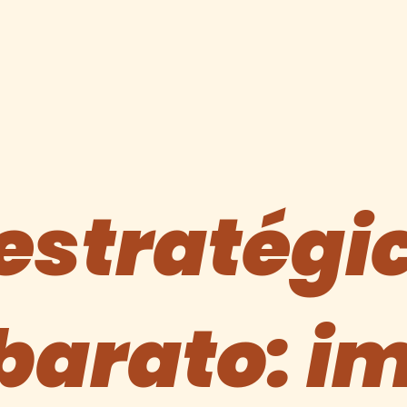
estratégi
barato: i