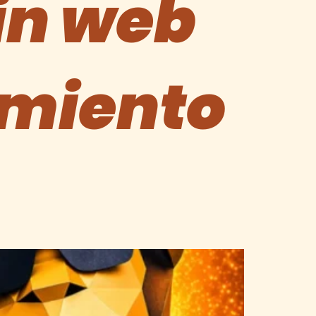
in web
amiento