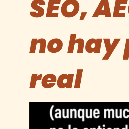
SEO, AE
no hay
real